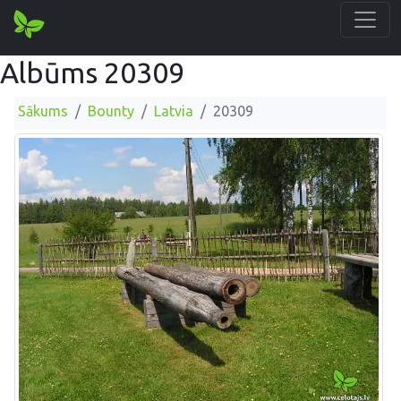
Albūms 20309
Sākums
Bounty
Latvia
20309