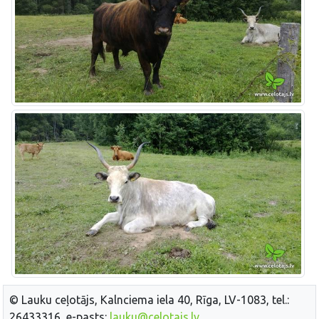
© Lauku ceļotājs, Kalnciema iela 40, Rīga, LV-1083, tel.:
26433316, e-pasts:
lauku@celotajs.lv