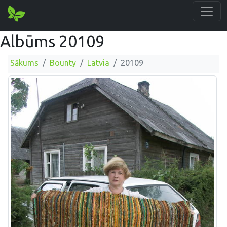
Albūms 20109
Sākums
Bounty
Latvia
20109