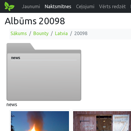
Jaunumi
Naktsmītnes
Ceļojumi
Vērts redzēt
Albūms 20098
Sākums
Bounty
Latvia
20098
news
news