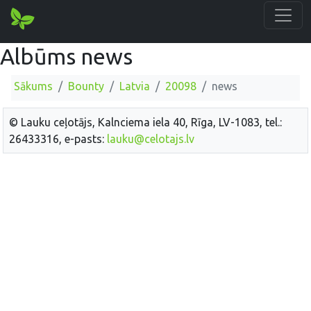
Albūms news
Sākums
Bounty
Latvia
20098
news
© Lauku ceļotājs, Kalnciema iela 40, Rīga, LV-1083, tel.:
26433316, e-pasts:
lauku@celotajs.lv