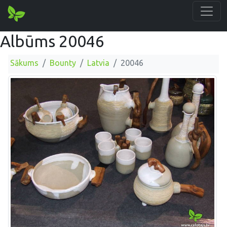
Albūms 20046
Sākums
Bounty
Latvia
20046