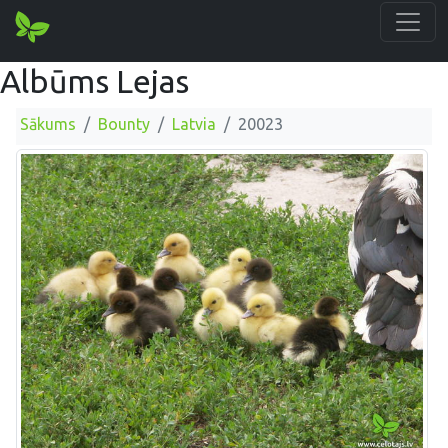
Albūms Lejas
Sākums
Bounty
Latvia
20023