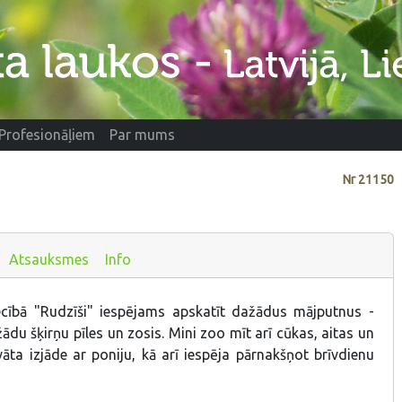
Profesionāļiem
Par mums
Nr
21150
Atsauksmes
Info
cībā "Rudzīši" iespējams apskatīt dažādus mājputnus -
žādu šķirņu pīles un zosis. Mini zoo mīt arī cūkas, aitas un
āta izjāde ar poniju, kā arī iespēja pārnakšņot brīvdienu