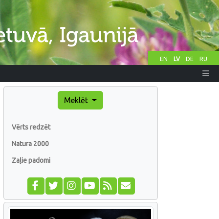
EN
LV
DE
RU
Meklēt
Vērts redzēt
Natura 2000
Zaļie padomi