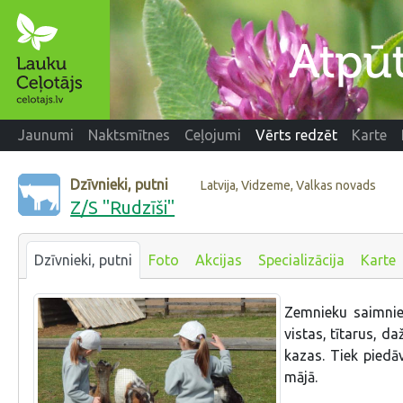
Jaunumi
Naktsmītnes
Ceļojumi
Vērts redzēt
Karte
Dzīvnieki, putni
Latvija, Vidzeme, Valkas novads
Z/S "Rudzīši"
Dzīvnieki, putni
Foto
Akcijas
Specializācija
Karte
Zemnieku saimnie
vistas, tītarus, da
kazas. Tiek piedāv
mājā.