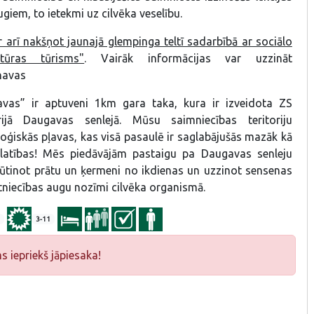
ugiem, to ietekmi uz cilvēka veselību.
 arī nakšņot jaunajā glempinga teltī sadarbībā ar sociālo
ūras tūrisms"
. Vairāk informācijas var uzzināt
anavas
vas” ir aptuveni 1km gara taka, kura ir izveidota ZS
rijā Daugavas senlejā. Mūsu saimniecības teritoriju
ioloģiskās pļavas, kas visā pasaulē ir saglabājušās mazāk kā
atības! Mēs piedāvājām pastaigu pa Daugavas senleju
ūtinot prātu un ķermeni no ikdienas un uzzinot sensenas
tniecības augu nozīmi cilvēka organismā.
3-11
iepriekš jāpiesaka!