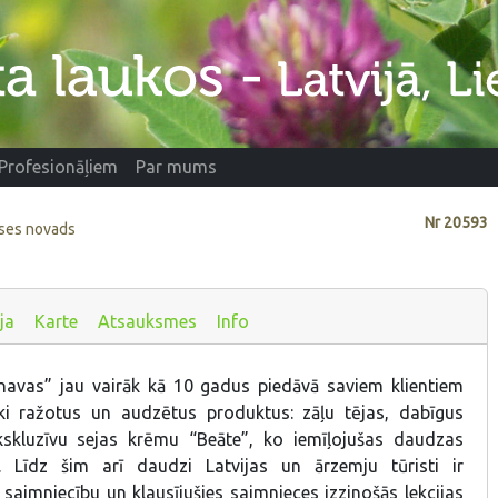
Profesionāļiem
Par mums
Nr
20593
eses novads
ja
Karte
Atsauksmes
Info
navas” jau vairāk kā 10 gadus piedāvā saviem klientiem
ki ražotus un audzētus produktus: zāļu tējas, dabīgus
skluzīvu sejas krēmu “Beāte”, ko iemīļojušas daudzas
es. Līdz šim arī daudzi Latvijas un ārzemju tūristi ir
saimniecību un klausījušies saimnieces izzinošās lekcijas