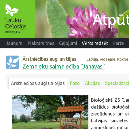
Jaunumi
Naktsmītnes
Ceļojumi
Vērts redzēt
Karte
Ārstniecības augi un tējas
Latvija, Vidzeme, Kokn
Zemnieku saimniecība "Janavas"
Ārstniecības augi un tējas
Foto
Akcijas
Specializāci
Bioloģiskā ZS “Ja
dažādus bioloģis
ziedūdeņus un ek
Latvijas sieviet
apmeklējuši mūsu 