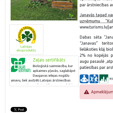
par ārstniecības a
Janavās tagad var
uzņēmumu "Kult
www.turisms.lv/j
Dabas sēta “Jana
“Janavas” terito
Latvijas
lielākoties klāj b
ekoprodukts
2% no kopējās pl
Zaļais sertifikāts
augu pasaulē ,atp
Bioloģiskā saimniecība, kur
patiesības par ars
apkaimes pļavās, saglabājot
Daugavas ielejas nogāžu
95
ainavu, tiek audzēti Latvijas ārstniecības
augi un no tiem ražotas tējas u.c. produkti.
Apmeklētāji var doties izzinošā ekskursijā
Apmeklējums 
saimnieces pavadībā vai arī paši, jo katram
no augiem ir izvietots dabā nosaukums.
Interesenti var iegādāties šeit ražoto
produkciju.