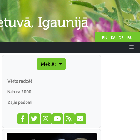
EN
LV
DE
RU
Meklēt
Vērts redzēt
Natura 2000
Zaļie padomi