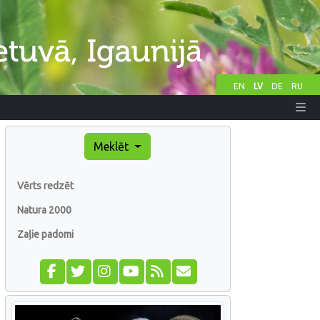
EN
LV
DE
RU
Meklēt
Vērts redzēt
Natura 2000
Zaļie padomi