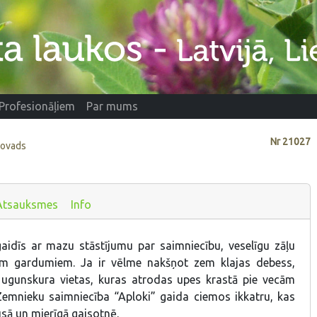
Profesionāļiem
Par mums
Nr
21027
novads
Atsauksmes
Info
aidīs ar mazu stāstījumu par saimniecību, veselīgu zāļu
em gardumiem. Ja ir vēlme nakšņot zem klajas debess,
 ugunskura vietas, kuras atrodas upes krastā pie vecām
emnieku saimniecība “Aploki” gaida ciemos ikkatru, kas
usā un mierīgā gaisotnē.