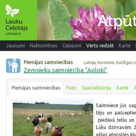
Jaunumi
Naktsmītnes
Ceļojumi
Vērts redzēt
Karte
Piemājas saimniecības
Latvija, Kurzeme, Kuldīgas 
Zemnieku saimniecība “Aploki”
Piemājas saimniecības
Foto
Specializācija
Karte
Saimniece jūs sag
tēju un pašcepti
piedāvā telšu un
Lūku dzirnavām. Z
vēlas atpūsties kl