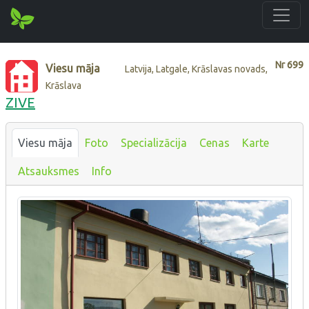
Nr
699
Viesu māja
Latvija, Latgale, Krāslavas novads,
Krāslava
ZIVE
Viesu māja
Foto
Specializācija
Cenas
Karte
Atsauksmes
Info