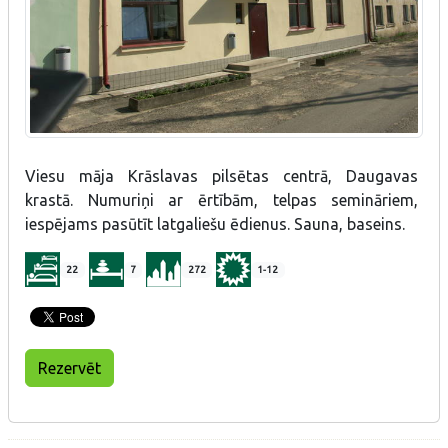
Viesu māja Krāslavas pilsētas centrā, Daugavas
krastā. Numuriņi ar ērtībām, telpas semināriem,
iespējams pasūtīt latgaliešu ēdienus. Sauna, baseins.
22
7
272
1-12
Rezervēt