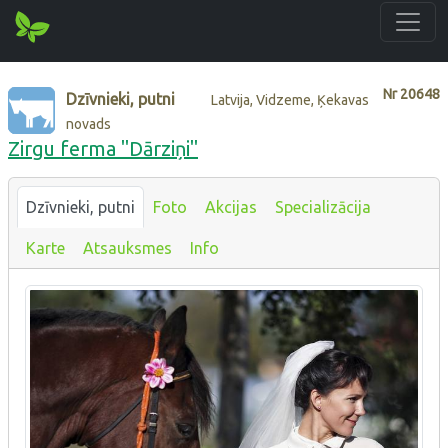
Nr
20648
Dzīvnieki, putni
Latvija, Vidzeme, Ķekavas
novads
Zirgu ferma ''Dārziņi''
Dzīvnieki, putni
Foto
Akcijas
Specializācija
Karte
Atsauksmes
Info