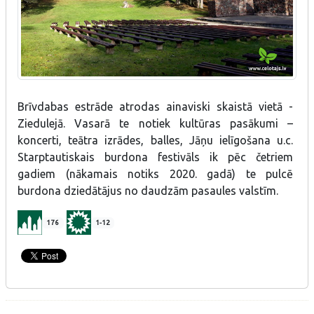
Brīvdabas estrāde atrodas ainaviski skaistā vietā -
Ziedulejā. Vasarā te notiek kultūras pasākumi –
koncerti, teātra izrādes, balles, Jāņu ielīgošana u.c.
Starptautiskais burdona festivāls ik pēc četriem
gadiem (nākamais notiks 2020. gadā) te pulcē
burdona dziedātājus no daudzām pasaules valstīm.
176
1-12