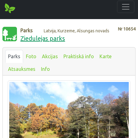
Nr
10654
Parks
Latvija, Kurzeme, Alsungas novads
Ziedulejas parks
Parks
Foto
Akcijas
Praktiskā info
Karte
Atsauksmes
Info