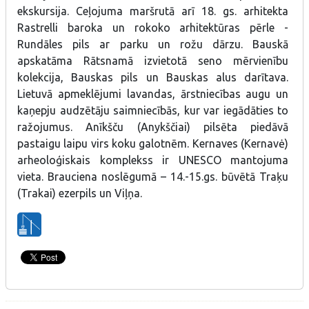
ekskursija. Ceļojuma maršrutā arī 18. gs. arhitekta
Rastrelli baroka un rokoko arhitektūras pērle -
Rundāles pils ar parku un rožu dārzu. Bauskā
apskatāma Rātsnamā izvietotā seno mērvienību
kolekcija, Bauskas pils un Bauskas alus darītava.
Lietuvā apmeklējumi lavandas, ārstniecības augu un
kaņepju audzētāju saimniecībās, kur var iegādāties to
ražojumus. Anīkšču (Anykščiai) pilsēta piedāvā
pastaigu laipu virs koku galotnēm. Kernaves (Kernavė)
arheoloģiskais komplekss ir UNESCO mantojuma
vieta. Brauciena noslēgumā – 14.-15.gs. būvētā Traķu
(Trakai) ezerpils un Viļņa.