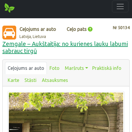
Nr
50134
Ceļojums ar auto
Ceļo pats
Latvija, Lietuva
Zemgale – Aukštaitija: no kurienes lauku labumi
sabrauc tirgū
Ceļojums ar auto
Foto
Maršruts
Praktiskā info
Karte
Stāsti
Atsauksmes