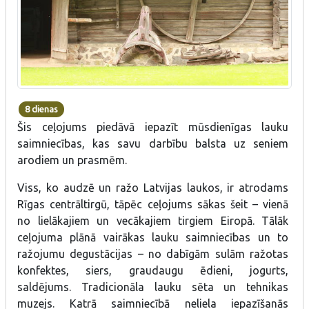
8 dienas
Šis ceļojums piedāvā iepazīt mūsdienīgas lauku
saimniecības, kas savu darbību balsta uz seniem
arodiem un prasmēm.
Viss, ko audzē un ražo Latvijas laukos, ir atrodams
Rīgas centrāltirgū, tāpēc ceļojums sākas šeit – vienā
no lielākajiem un vecākajiem tirgiem Eiropā. Tālāk
ceļojuma plānā vairākas lauku saimniecības un to
ražojumu degustācijas – no dabīgām sulām ražotas
konfektes, siers, graudaugu ēdieni, jogurts,
saldējums. Tradicionāla lauku sēta un tehnikas
muzejs. Katrā saimniecībā neliela iepazīšanās