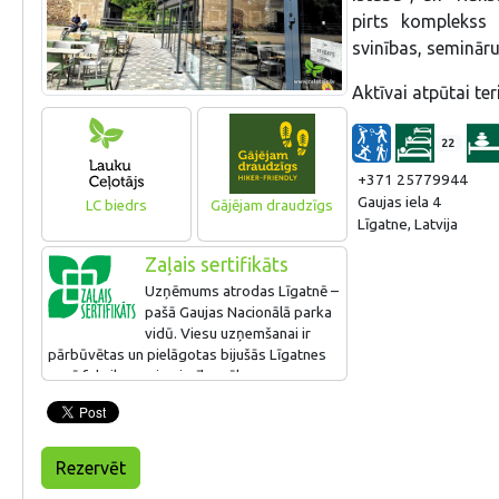
pirts komplekss 
svinības, seminār
Aktīvai atpūtai ter
22
+371 25779944
Gaujas iela 4
LC biedrs
Gājējam draudzīgs
Līgatne, Latvija
Zaļais sertifikāts
Uzņēmums atrodas Līgatnē –
pašā Gaujas Nacionālā parka
vidū. Viesu uzņemšanai ir
pārbūvētas un pielāgotas bijušās Līgatnes
papīrfabrikas saimniecības ēkas.
Saimniekošana notiek ar cieņu pret
nacionālā parka dabas vērtībām. Uzņēmumā
gatavo garšīgas maltītes un piedāvā
dažādas āra aktivitātes. Zaļo sertifikātu
Rezervēt
iegūst pirmo reizi!