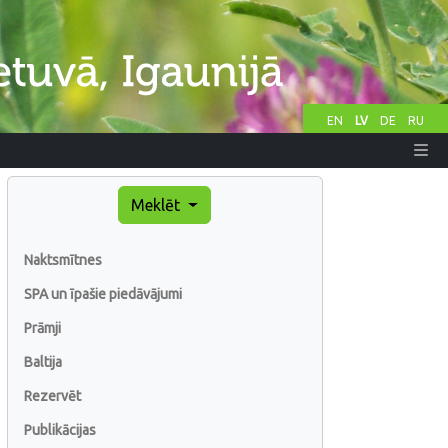
EN
LV
DE
RU
Meklēt
Naktsmītnes
SPA un īpašie piedāvājumi
Prāmji
Baltija
Rezervēt
Publikācijas