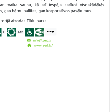
ar tvaika saunu, kā arī iespēja sarīkot visdažādākās
us, gan bērnu ballītes, gan korporatīvos pasākumus.
itorijā atrodas Tīklu parks.
9
1-12
info@zeit.lv
www.zeit.lv/