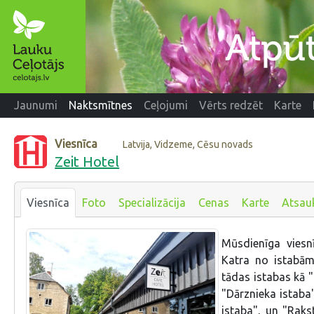
Jaunumi
Naktsmītnes
Ceļojumi
Vērts redzēt
Karte
Viesnīca
Latvija, Vidzeme, Cēsu novads
Zeit Hotel
Viesnīca
Foto
Specializācija
Cenas
Karte
Atsau
Mūsdienīga viesn
Katra no istabām 
tādas istabas kā "
"Dārznieka istaba
istaba", un "Rakst