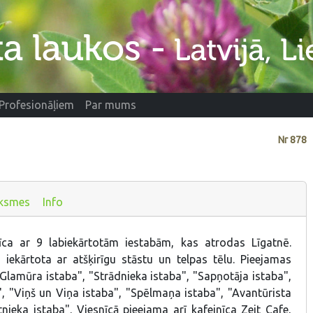
Profesionāļiem
Par mums
Nr
878
ksmes
Info
īca ar 9 labiekārtotām iestabām, kas atrodas Līgatnē.
iekārtota ar atšķirīgu stāstu un telpas tēlu. Pieejamas
Glamūra istaba", "Strādnieka istaba", "Sapņotāja istaba",
", "Viņš un Viņa istaba", "Spēlmaņa istaba", "Avantūrista
nieka istaba". Viesnīcā pieejama arī kafejnīca Zeit Cafe,