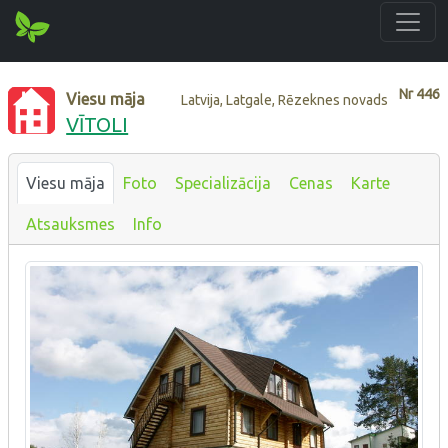
Nr
446
Viesu māja
Latvija, Latgale, Rēzeknes novads
VĪTOLI
Viesu māja
Foto
Specializācija
Cenas
Karte
Atsauksmes
Info