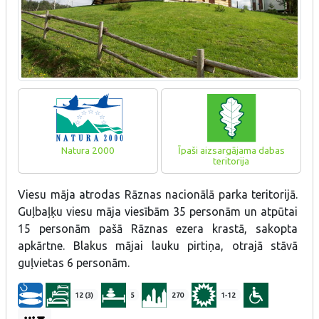
Natura 2000
Īpaši aizsargājama dabas
teritorija
Viesu māja atrodas Rāznas nacionālā parka teritorijā.
Guļbaļķu viesu māja viesībām 35 personām un atpūtai
15 personām pašā Rāznas ezera krastā, sakopta
apkārtne. Blakus mājai lauku pirtiņa, otrajā stāvā
guļvietas 6 personām.
12 (3)
5
270
1-12