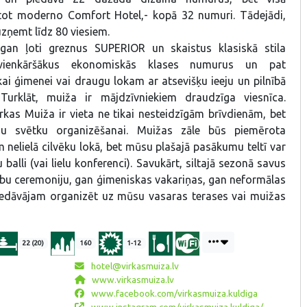
itot moderno Comfort Hotel,- kopā 32 numuri. Tādejādi,
zņemt līdz 80 viesiem.
 gan ļoti greznus SUPERIOR un skaistus klasiskā stila
ienkāršākus ekonomiskās klases numurus un pat
ai ģimenei vai draugu lokam ar atsevišķu ieeju un pilnībā
. Turklāt, muiža ir mājdzīvniekiem draudzīga viesnīca.
rkas Muiža ir vieta ne tikai nesteidzīgām brīvdienām, bet
zu svētku organizēšanai. Muižas zāle būs piemērota
 nelielā cilvēku lokā, bet mūsu plašajā pasākumu teltī var
 balli (vai lielu konferenci). Savukārt, siltajā sezonā savus
lību ceremoniju, gan ģimeniskas vakariņas, gan neformālas
 piedāvājam organizēt uz mūsu vasaras terases vai muižas
22 (20)
160
1-12
hotel@virkasmuiza.lv
www.virkasmuiza.lv
www.facebook.com/virkasmuiza.kuldiga
www.instagram.com/virkasmuiza.kuldiga/