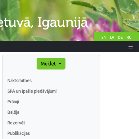
EN
LV
DE
RU
Meklēt
Naktsmītnes
SPA un īpašie piedāvājumi
Prāmji
Baltija
Rezervēt
Publikācijas