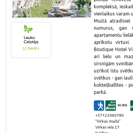
kompleksā, ieska
vienlaikus varam u
Muižā atradīsiet
numurus, gan v
apartamentu lielāk
aprīkotu virtuvi
LC biedrs
Boutique Hotel Vi
arī lielu un ma
sirsnīgām svinībām
uzrīkot īstu svētku
svētkus - gan lau
kokteiļballītes -
parkā.
40 (40)
+37122060780
"Virkas muiža"
Virkas iela 27
Kuldīga