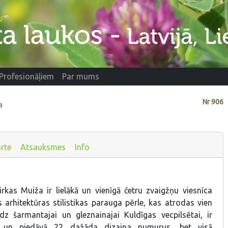
Profesionāļiem
Par mums
Nr
906
a
rte
Atsauksmes
Info
rkas Muiža ir lielākā un vienīgā četru zvaigžņu viesnīca
s arhitektūras stilistikas parauga pērle, kas atrodas vien
dz šarmantajai un gleznainajai Kuldīgas vecpilsētai, ir
a un piedāvā 22 dažāda dizaina numurus, bet visā