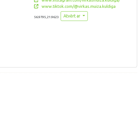
www.tiktok.com/@virkas.muiza.kuldiga
Atvērt ar
56.9795,21.9623