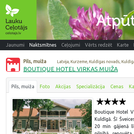
Jaunumi
Naktsmītnes
Ceļojumi
Vērts redzēt
Karte
Pils, muiža
Latvija, Kurzeme, Kuldīgas novads, Kuldīg
BOUTIQUE HOTEL VIRKAS MUIŽA
Pils, muiža
Foto
Akcijas
Specializācija
Cenas
Ka
Boutique Hotel Vi
Kuldīgā. Šī Šveice
20 min gājienā lī
pilnībā renovēt