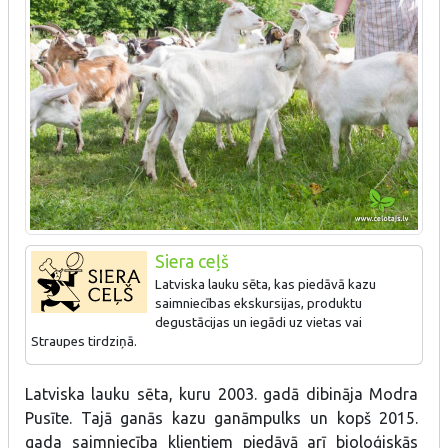
Siera ceļš
Latviska lauku sēta, kas piedāvā kazu
saimniecības ekskursijas, produktu
degustācijas un iegādi uz vietas vai
Straupes tirdziņā.
Sieri:
Latviska lauku sēta, kuru 2003. gadā dibināja Modra
Svaigie mājas sieri, kamambēra tipa sieri.
Pusīte. Tajā ganās kazu ganāmpulks un kopš 2015.
gada saimniecība klientiem piedāvā arī bioloģiskās