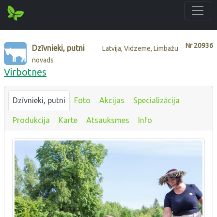
Nr
20936
Dzīvnieki, putni
Latvija, Vidzeme, Limbažu
novads
Virbotnes
Dzīvnieki, putni
Foto
Akcijas
Specializācija
Produkcija
Karte
Atsauksmes
Info