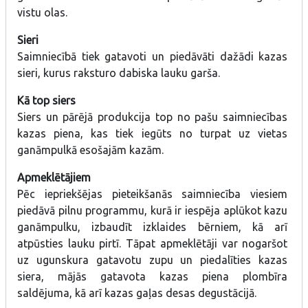
vistu olas.
Sieri
Saimniecībā tiek gatavoti un piedāvāti dažādi kazas
sieri, kurus raksturo dabiska lauku garša.
Kā top siers
Siers un pārējā produkcija top no pašu saimniecības
kazas piena, kas tiek iegūts no turpat uz vietas
ganāmpulkā esošajām kazām.
Apmeklētājiem
Pēc iepriekšējas pieteikšanās saimniecība viesiem
piedāvā pilnu programmu, kurā ir iespēja aplūkot kazu
ganāmpulku, izbaudīt izklaides bērniem, kā arī
atpūsties lauku pirtī. Tāpat apmeklētāji var nogaršot
uz ugunskura gatavotu zupu un piedalīties kazas
siera, mājās gatavota kazas piena plombīra
saldējuma, kā arī kazas gaļas desas degustācijā.