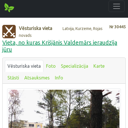
Nr
30445
Vēsturiska vieta
Latvija, Kurzeme, Rojas
novads
Vieta, no kuras Krišjānis Valdemārs ieraudzīja
jūru
Vēsturiska vieta
Foto
Specializācija
Karte
Stāsti
Atsauksmes
Info