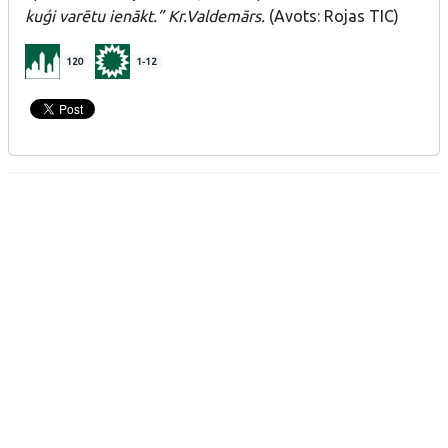
kuģi varētu ienākt.” Kr.Valdemārs.
(Avots: Rojas TIC)
120
1-12