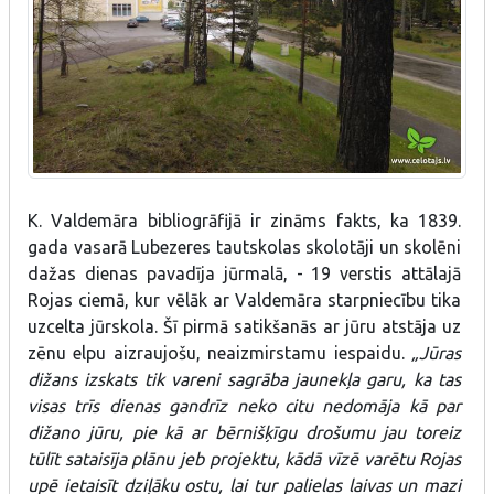
K. Valdemāra bibliogrāfijā ir zināms fakts, ka 1839.
gada vasarā Lubezeres tautskolas skolotāji un skolēni
dažas dienas pavadīja jūrmalā, - 19 verstis attālajā
Rojas ciemā, kur vēlāk ar Valdemāra starpniecību tika
uzcelta jūrskola. Šī pirmā satikšanās ar jūru atstāja uz
zēnu elpu aizraujošu, neaizmirstamu iespaidu.
„Jūras
dižans izskats tik vareni sagrāba jaunekļa garu, ka tas
visas trīs dienas gandrīz neko citu nedomāja kā par
dižano jūru, pie kā ar bērnišķīgu drošumu jau toreiz
tūlīt sataisīja plānu jeb projektu, kādā vīzē varētu Rojas
upē ietaisīt dziļāku ostu, lai tur palielas laivas un mazi