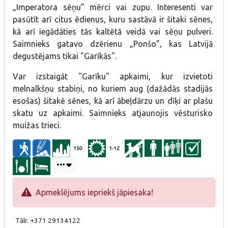
„Imperatora sēņu” mērci vai zupu. Interesenti var
pasūtīt arī citus ēdienus, kuru sastāvā ir šitaki sēnes,
kā arī iegādāties tās kaltētā veidā vai sēņu pulveri.
Saimnieks gatavo dzērienu „Ponšo”, kas Latvijā
degustējams tikai "Garīkās".
Var izstaigāt "Garīku" apkaimi, kur izvietoti
melnalkšņu stabiņi, no kuriem aug (dažādās stadijās
esošas) šitakē sēnes, kā arī ābeļdārzu un dīķi ar plašu
skatu uz apkaimi. Saimnieks atjaunojis vēsturisko
muižas trieci.
150
1-12
Apmeklējums iepriekš jāpiesaka!
Tālr. +371 29134122