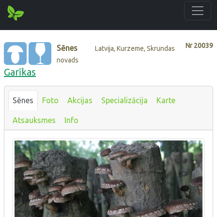
Nr
20039
Sēnes
Latvija, Kurzeme, Skrundas
novads
Garīkas
Sēnes
Foto
Akcijas
Specializācija
Karte
Atsauksmes
Info