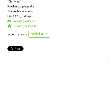
"Garīkas"
Rudbāržu pagasts
Skrundas novads
LV-3325, Latvija
info@garikas.lv
www.garikas.lv
Atvērt ar
56.7017,21.8712