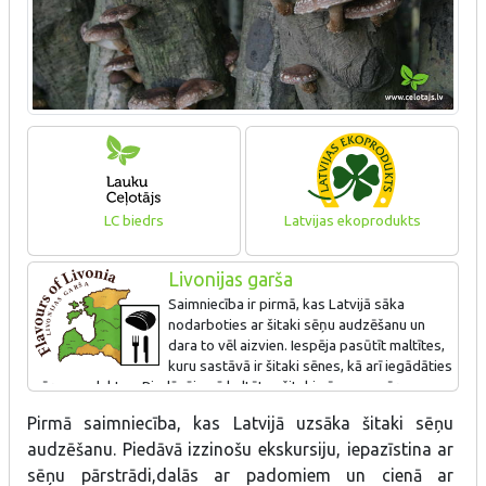
LC biedrs
Latvijas ekoprodukts
Livonijas garša
Saimniecība ir pirmā, kas Latvijā sāka
nodarboties ar šitaki sēņu audzēšanu un
dara to vēl aizvien. Iespēja pasūtīt maltītes,
kuru sastāvā ir šitaki sēnes, kā arī iegādāties
sēņu produktus. Piedāvājumā kaltētas šitaki sēnes un sēņu
pulveris; „Imperatora sēņu” mērce un zupa. Pieejama ekskursija
Pirmā saimniecība, kas Latvijā uzsāka šitaki sēņu
un degustācijas.
audzēšanu. Piedāvā izzinošu ekskursiju, iepazīstina ar
sēņu pārstrādi,dalās ar padomiem un cienā ar