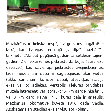
Mazbānītis ir lieliska iespēja atgriezties pagātnē –
laikā, kad Latvijas teritorijā „valdīja” mazbānīšu
laikmets. Līdz pat pagājušā gadsimta sešdesmitajiem
gadiem Ziemeļkurzemes piekrastē darbojās šaursliežu
dzelzceļš, kas savienoja piekrastes zvejniekciemus.
Līdz mūsdienām dabā ir saglabājušās tikai vietas
(tikko samanāmi koridori dabā), atsevišķas staciju
ēkas vai to atliekas. Ventspils Piejūras brīvdabas
muzejā interesenti var izbraukt 1,4 km garo Riņķa līniju
vai 3 km garo Kalna līniju, kuras galā ir griezulis.
Mazbānīša lokomatīve būvēta 1916. gadā Vācijā.
Apskatāma arī stacijas ēka ar visu aprīkojumu.