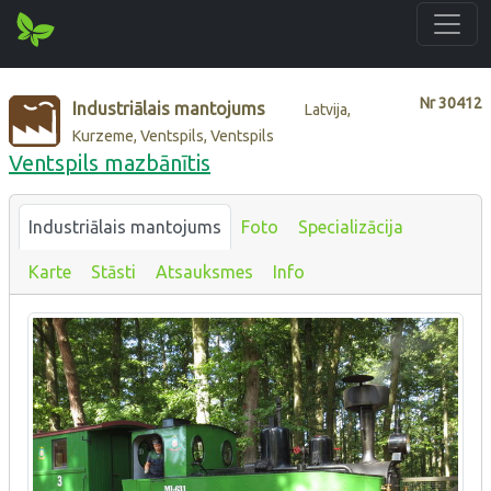
Nr
30412
Industriālais mantojums
Latvija,
Kurzeme, Ventspils, Ventspils
Ventspils mazbānītis
Industriālais mantojums
Foto
Specializācija
Karte
Stāsti
Atsauksmes
Info