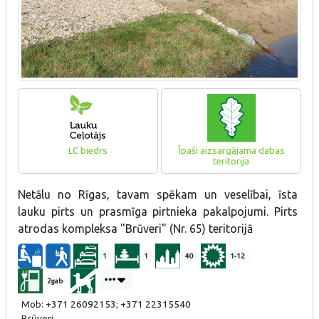
LC biedrs
Īpaši aizsargājama dabas
teritorija
Netālu no Rīgas, tavam spēkam un veselībai, īsta
lauku pirts un prasmīga pirtnieka pakalpojumi. Pirts
atrodas kompleksa "Brūveri" (Nr. 65) teritorijā
1
1
40
1-12
2gab
Mob: +371 26092153; +371 22315540
Brūveri