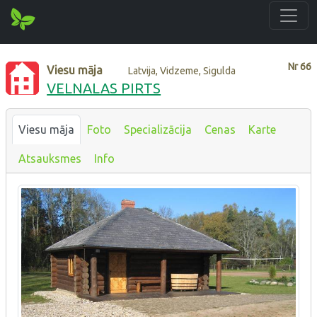
Nr
66
Viesu māja
Latvija, Vidzeme, Sigulda
VELNALAS PIRTS
Viesu māja
Foto
Specializācija
Cenas
Karte
Atsauksmes
Info