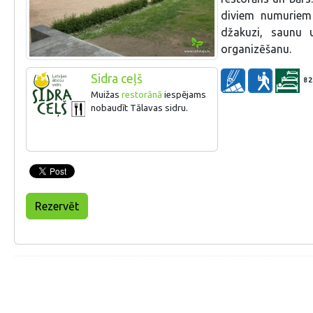
diviem numuriem 
džakuzi, saunu 
organizēšanu.
Sidra ceļš
82
Muižas
restorānā
iespējams
nobaudīt Tālavas sidru.
Rezervēt