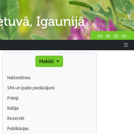
EN
LV
DE
RU
Meklēt
Naktsmītnes
SPA un īpašie piedāvājumi
Prāmji
Baltija
Rezervēt
Publikācijas