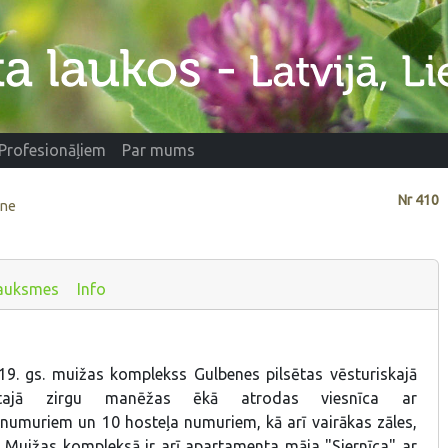
Profesionāļiem
Par mums
Nr
410
ene
auksmes
Info
 19. gs. muižas komplekss Gulbenes pilsētas vēsturiskajā
notajā zirgu manēžas ēkā atrodas viesnīca ar
 numuriem un 10 hosteļa numuriem, kā arī vairākas zāles,
. Muižas kompleksā ir arī apartamenta māja "Siernīca" ar