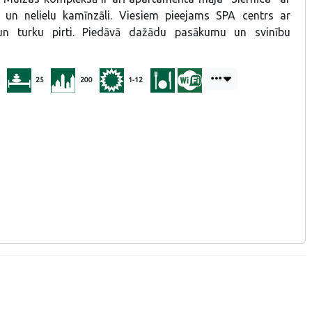
un nelielu kamīnzāli. Viesiem pieejams SPA centrs ar
un turku pirti. Piedāvā dažādu pasākumu un svinību
25
200
1-12