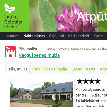
Jaunumi
Naktsmītnes
Ceļojumi
Vērts redzēt
Karte
Pils, muiža
Latvija, Vidzeme, Gulbenes novads, Gulb
Vecgulbenes muiža
Pils, muiža
Foto
Specializācija
Cenas
Karte
Ats
Pilnībā atjaunots
centrā. Atjau
14 labiekārtotiem
restorāns un bārs