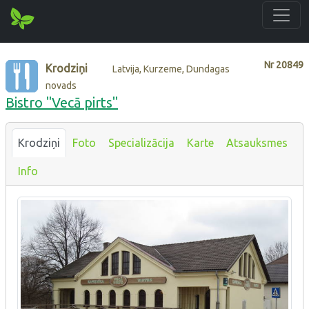
Nr
20849
Krodziņi
Latvija, Kurzeme, Dundagas
novads
Bistro "Vecā pirts"
Krodziņi
Foto
Specializācija
Karte
Atsauksmes
Info