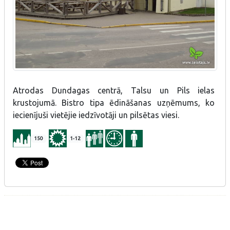
Atrodas Dundagas centrā, Talsu un Pils ielas
krustojumā. Bistro tipa ēdināšanas uzņēmums, ko
iecienījuši vietējie iedzīvotāji un pilsētas viesi.
150
1-12