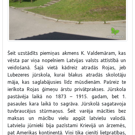
Šeit uzstādīts piemiņas akmens K. Valdemāram, kas
vēsta par viņa nopelniem Latvijas valsts attīstībā un
veidošanā. Šajā vietā kādreiz atradās Rojas, jeb
Lubezeres jūrskola, kurai blakus atradās skolotāju
māja, kas saglabājusies līdz mūsdienām. Pašreiz te
ierīkota Rojas ģimeņu ārstu privātprakses. Jūrskola
pastāvēja laikā no 1873 – 1915. gadam, bet 1.
pasaules kara laikā to sagrāva. Jūrskolā sagatavoja
tuvbraucējus stūrmaņus. Šeit varēja mācīties bez
maksas un mācību vielu apgūt latviešu valodā.
Latviešu jūrnieki bija pazīstami Krievijā un ārzemēs,
pat Amerikas kontinentā. Viņi tika cienīti lietpratības,