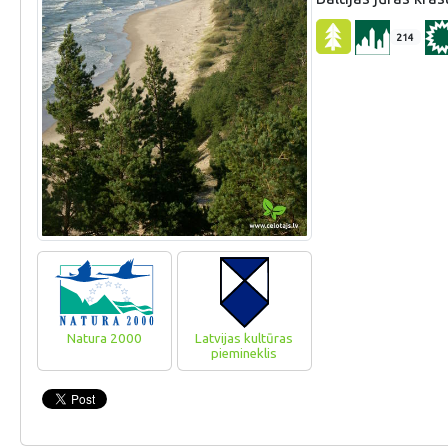
214
Natura 2000
Latvijas kultūras
piemineklis