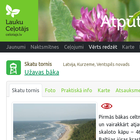
Jaunumi
Naktsmītnes
Ceļojumi
Vērts redzēt
Karte
Skatu tornis
Latvija, Kurzeme, Ventspils novads
Užavas bāka
Skatu tornis
Foto
Praktiskā info
Karte
Atsauksm
Pirmās bākas celtn
un vairakkārt atj
skaloto kāpu – 4
Baltijas jūras kras