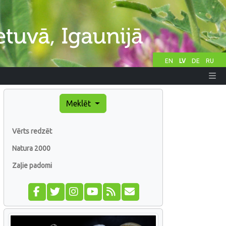
EN
LV
DE
RU
Meklēt
Vērts redzēt
Natura 2000
Zaļie padomi