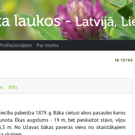
Profesionāļiem
Par mums
Nr
10194
es
Info
iecību pabeidza 1879. g. Bāka cietusi abos pasaules karos
aunota. Ēkas augstums - 19 m, bet pieskaitot stāvo, viļņu
6,5 m. No Užavas bākas paveras viens no skaistākajiem
ta skatiem.