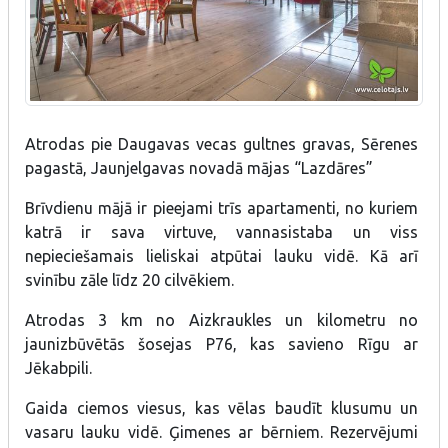
Atrodas pie Daugavas vecas gultnes gravas, Sērenes
pagastā, Jaunjelgavas novadā mājas “Lazdāres”
Brīvdienu mājā ir pieejami trīs apartamenti, no kuriem
katrā ir sava virtuve, vannasistaba un viss
nepieciešamais lieliskai atpūtai lauku vidē. Kā arī
svinību zāle līdz 20 cilvēkiem.
Atrodas 3 km no Aizkraukles un kilometru no
jaunizbūvētās šosejas P76, kas savieno Rīgu ar
Jēkabpili.
Gaida ciemos viesus, kas vēlas baudīt klusumu un
vasaru lauku vidē. Ģimenes ar bērniem. Rezervējumi