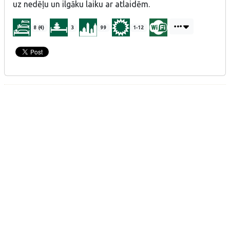
uz nedēļu un ilgāku laiku ar atlaidēm.
8 (4)
3
99
1-12