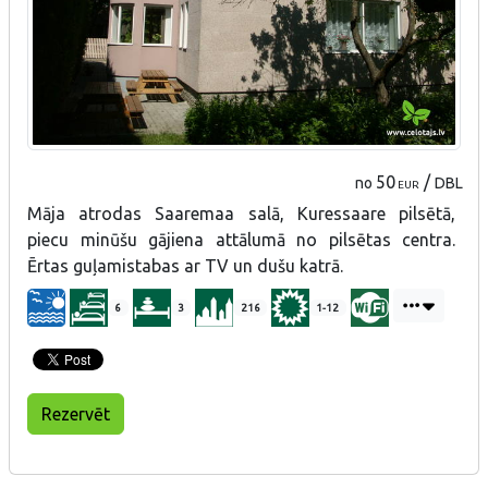
50
/
no
DBL
EUR
Māja atrodas Saaremaa salā, Kuressaare pilsētā,
piecu minūšu gājiena attālumā no pilsētas centra.
Ērtas guļamistabas ar TV un dušu katrā.
6
3
216
1-12
Rezervēt