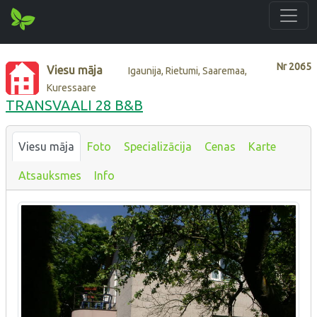
Nr
2065
Viesu māja
Igaunija, Rietumi, Saaremaa,
Kuressaare
TRANSVAALI 28 B&B
Viesu māja
Foto
Specializācija
Cenas
Karte
Atsauksmes
Info