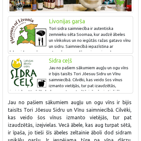
Livonijas garša
Tori sidra saimniecība ir autentiska
zemnieku sēta Soomaa, kur audzē ābeles
un vīnkokus un no iegūtās ražas gatavo vīnu
un sidru. Saimniecībā iepazīstina ar
laba sidra un vīna pagatavošanas noslēpumiem, ziemeļu
vīnogu kultivēšanas īpatnībām, kā arī piedāvā ēdināšanu un
Sidra ceļš
organizē degustācijas.
Jau no pašiem sākumiem augļu un ogu vīns
ir bijis taisīts Tori Jõesuu Sidru un Vīnu
Īpašais produkts - mājas sidrs.
saimniecībā. Cilvēki, kas veido šos vīnus
izmanto vietējās, tur pat izaudzētās,
izejvielas. Vecā ābele, kas aug turpat sētā, ir īpaša, jo tieši šīs
ābeles zeltainie āboli dod sidram unikālu garšu
Jau no pašiem sākumiem augļu un ogu vīns ir bijis
taisīts Tori Jõesuu Sidru un Vīnu saimniecībā. Cilvēki,
kas veido šos vīnus izmanto vietējās, tur pat
izaudzētās, izejvielas. Vecā ābele, kas aug turpat sētā,
ir īpaša, jo tieši šīs ābeles zeltainie āboli dod sidram
unikālu garšu. Ir iespējama tūre pa vīna dārzu.