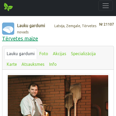
Nr
21107
Lauku gardumi
Latvija, Zemgale, Tērvetes
novads
Tērvetes maize
Lauku gardumi
Foto
Akcijas
Specializācija
Karte
Atsauksmes
Info