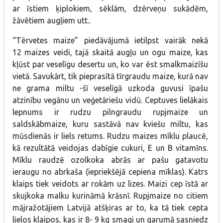
ar īstiem ķiplokiem, sēklām, dzērveņu sukādēm,
žāvētiem augļiem utt..
“Tērvetes maize” piedāvājumā ietilpst vairāk nekā
12 maizes veidi, tajā skaitā augļu un ogu maize, kas
kļūst par veselīgu desertu un, ko var ēst smalkmaizīšu
vietā. Savukārt, tik pieprasītā tīrgraudu maize, kurā nav
ne grama miltu -šī veselīgā uzkoda guvusi īpašu
atzinību vegānu un veģetāriešu vidū. Ceptuves lielākais
lepnums ir rudzu pilngraudu rupjmaize un
saldskābmaize, kuru sastāvā nav kviešu miltu, kas
mūsdienās ir liels retums. Rudzu maizes mīklu plaucē,
kā rezultātā veidojas dabīgie cukuri, E un B vitamīns.
Mīklu raudzē ozolkoka abrās ar pašu gatavotu
ieraugu no abrkaša (iepriekšējā cepiena mīklas). Katrs
klaips tiek veidots ar rokām uz lizes. Maizi cep īstā ar
skujkoka malku kurināmā krāsnī. Rupjmaize no citiem
mājražotājiem Latvijā atšķiras ar to, ka tā tiek cepta
lielos klaipos, kas ir 8- 9 kg smagi un garumā sasniedz