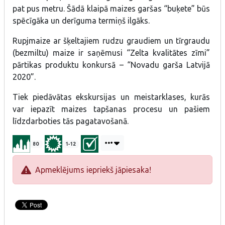
pat pus metru. Šādā klaipā maizes garšas “buķete” būs
spēcīgāka un derīguma termiņš ilgāks.
Rupjmaize ar šķeltajiem rudzu graudiem un tīrgraudu
(bezmiltu) maize ir saņēmusi “Zelta kvalitātes zīmi”
pārtikas produktu konkursā – “Novadu garša Latvijā
2020”.
Tiek piedāvātas ekskursijas un meistarklases, kurās
var iepazīt maizes tapšanas procesu un pašiem
līdzdarboties tās pagatavošanā.
80
1-12
Apmeklējums iepriekš jāpiesaka!