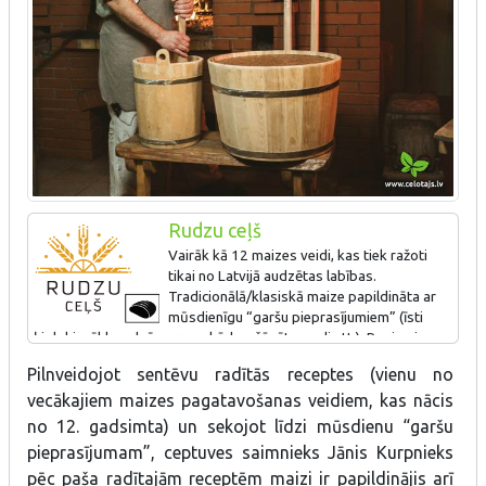
Rudzu ceļš
Vairāk kā 12 maizes veidi, kas tiek ražoti
tikai no Latvijā audzētas labības.
Tradicionālā/klasiskā maize papildināta ar
mūsdienīgu “garšu pieprasījumiem” (īsti
ķiploki, sēklas, dzērveņu sukādes, žāvētu augli utt.). Rupjmaize
tiek cepta lielos klaipos, kas ir 8- 9 kg smagi un garumā sasniedz
Pilnveidojot sentēvu radītās receptes (vienu no
pat pus metru. Tai tiek pievienoti šķeltie rudzu graudi, tādā veidā
vecākajiem maizes pagatavošanas veidiem, kas nācis
maize dabīgā veidā tiek bagātināta ar šķiedrvielām un B vitamīnu.
no 12. gadsimta) un sekojot līdzi mūsdienu “garšu
pieprasījumam”, ceptuves saimnieks Jānis Kurpnieks
pēc paša radītajām receptēm maizi ir papildinājis arī