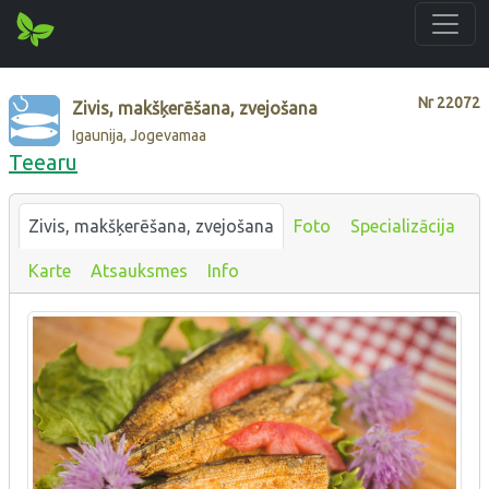
Nr
22072
Zivis, makšķerēšana, zvejošana
Igaunija, Jogevamaa
Teearu
Zivis, makšķerēšana, zvejošana
Foto
Specializācija
Karte
Atsauksmes
Info