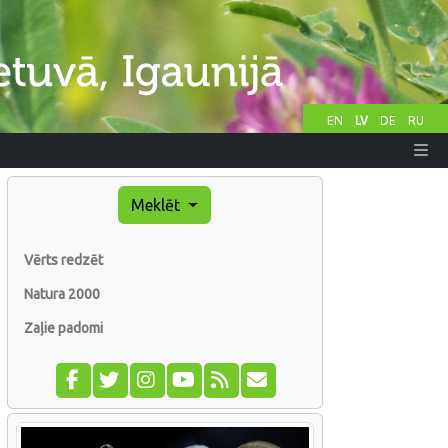
EN
LV
DE
RU
Meklēt
Vērts redzēt
Natura 2000
Zaļie padomi