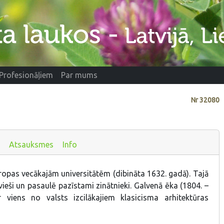
Profesionāļiem
Par mums
Nr
32080
u
Atsauksmes
Info
ropas vecākajām universitātēm (dibināta 1632. gadā). Tajā
vieši un pasaulē pazīstami zinātnieki. Galvenā ēka (1804. –
r viens no valsts izcilākajiem klasicisma arhitektūras