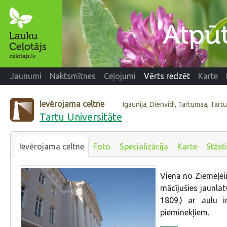
Jaunumi
Naktsmītnes
Ceļojumi
Vērts redzēt
Karte
Ievērojama celtne
Igaunija, Dienvidi, Tartumaa, Tart
Tartu Universitāte
Ievērojama celtne
Foto
Specializācija
Karte
Stāsti
Viena no Ziemeļei
mācījušies jaunlat
1809.) ar aulu i
pieminekļiem.