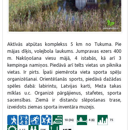
Aktīvās atpūtas komplekss 5 km no Tukuma. Pie
mājas dīķis, volejbola laukums. Jumpravas ezers 400
m. Nakšņošana viesu mājā, 4 istabās, kā arī 3
kempinga namiņos. Piedāvā arī telts vietas un piknika
vietas. Ir pirts. Īpaši piemērota vieta sporta spēļu
organizēšanai. Orientēšanās sports, piedāvā dažādas
spēles dabā: labirintu, Latvijas karti, Meža takas
mīklas u.c. Organizē pārgājienus, stafetes, sporta
sacensības. Ziemā ir distanču slēpošanas trase,
izveidots ziemas sporta inventāra muzejs.
10 (36)
4 (6)
75