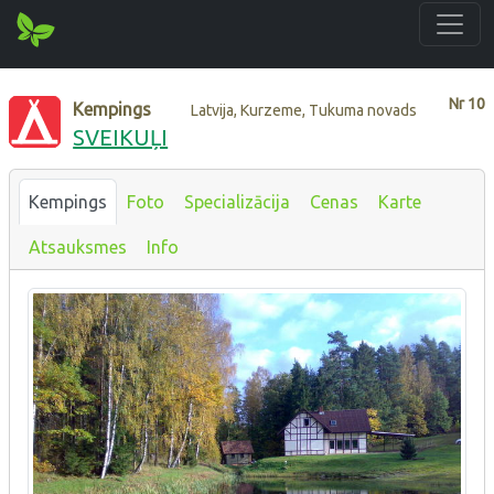
Nr
10
Kempings
Latvija, Kurzeme, Tukuma novads
SVEIKUĻI
Kempings
Foto
Specializācija
Cenas
Karte
Atsauksmes
Info