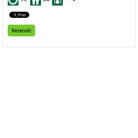
1-12
50%
Rezervēt