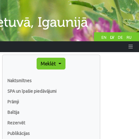
EN
LV
DE
RU
Meklēt
Naktsmītnes
SPA un īpašie piedāvājumi
Prāmji
Baltija
Rezervēt
Publikācijas