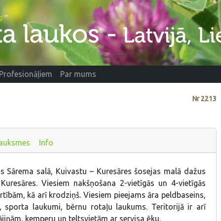
Profesionāļiem
Par mums
Nr
2213
auksmes
Info
s Sārema salā, Kuivastu – Kuresāres šosejas malā dažus
Kuresāres. Viesiem nakšņošana 2-vietīgās un 4-vietīgās
rtībām, kā arī krodziņš. Viesiem pieejams āra peldbaseins,
, sporta laukumi, bērnu rotaļu laukums. Teritorijā ir arī
jiņām, kemperu un teltsvietām ar servisa ēku.