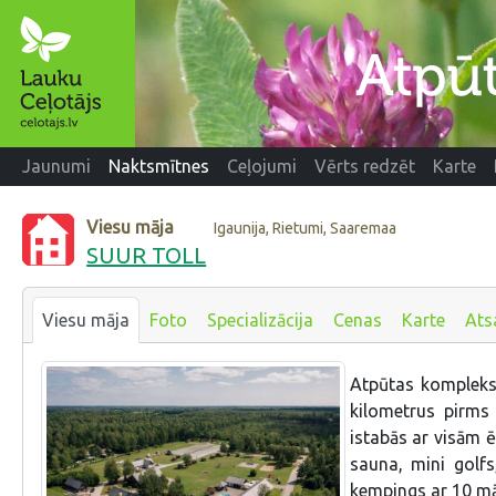
Jaunumi
Naktsmītnes
Ceļojumi
Vērts redzēt
Karte
Viesu māja
Igaunija, Rietumi, Saaremaa
SUUR TOLL
Viesu māja
Foto
Specializācija
Cenas
Karte
Ats
Atpūtas kompleks
kilometrus pirms 
istabās ar visām ē
sauna, mini golfs
kempings ar 10 mā