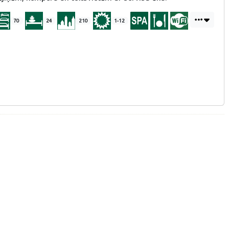
70
24
210
1-12