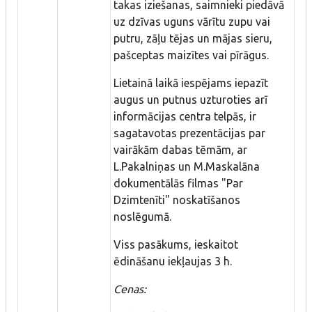
takas iziešanas, saimnieki piedāvā
uz dzīvas uguns vārītu zupu vai
putru, zāļu tējas un mājas sieru,
pašceptas maizītes vai pīrāgus.
Lietainā laikā iespējams iepazīt
augus un putnus uzturoties arī
informācijas centra telpās, ir
sagatavotas prezentācijas par
vairākām dabas tēmām, ar
L.Pakalniņas un M.Maskalāna
dokumentālās filmas "Par
Dzimtenīti" noskatīšanos
noslēgumā.
Viss pasākums, ieskaitot
ēdināšanu iekļaujas 3 h.
Cenas: