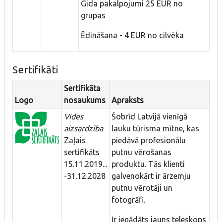
Gida pakalpojumi 25 EUR no
grupas
Ēdināšana - 4 EUR no cilvēka
Sertifikāti
Sertifikāta
Logo
nosaukums
Apraksts
Vides
Šobrīd Latvijā vienīgā
aizsardzība
lauku tūrisma mītne, kas
Zaļais
piedāvā profesionālu
sertifikāts
putnu vērošanas
15.11.2019...
produktu. Tās klienti
-31.12.2028
galvenokārt ir ārzemju
putnu vērotāji un
fotogrāfi.
Ir iegādāts jauns teleskops