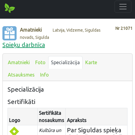
Nr
21071
Amatnieki
Latvija, Vidzeme, Siguldas
novads, Sigulda
Spieķu darbnīca
Amatnieki
Foto
Specializācija
Karte
Atsauksmes
Info
Specializācija
Sertifikāti
Sertifikāta
Logo
nosaukums
Apraksts
Par Siguldas spieķa
Kultūra un