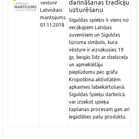
darināšanas tradīciju
vesture
uzturēšanu
Latviskais
mantojums
Siguldas spieķis ir viens no
01.11.2018
vecākajiem Latvijas
suvenīriem un Siguldas
tūrisma simbols, kura
vēsture ir aizsākusies 19.
gs. beigās līdz ar dzelzceļa
un apmeklētāju
pieplūdumu pēc grāfa
Kropotkina aktivitātēm
apkaimes labiekārtošanā.
Siguldas Spieķu darbnīcā
var izsekot spieķa
tapšanas procesam gan arī
iegādāties pašu produktu.