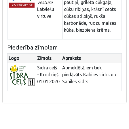
vesture
pautiņi, grilēta cūkgaļa,
Latviešu
cūku ribiņas, krāsnī cepts
virtuve
cūkas stilbiņš, rukša
karbonāde, rudzu maizes
kūka, biezpiena krēms.
Piederība zīmolam
Logo
Zīmols
Apraksts
Sidra ceļš
Apmeklētājiem tiek
- Krodziņš
piedāvāts Kabiles sidrs un
01.01.2020
Sabiles sidrs.