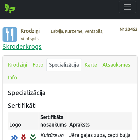
Nr
20463
Krodziņi
Latvija, Kurzeme, Ventspils,
Ventspils
Skroderkrogs
Krodziņi
Foto
Specializācija
Karte
Atsauksmes
Info
Specializācija
Sertifikāti
Sertifikāta
Logo
nosaukums
Apraksts
Kultūra un
Jēra gaļas zupa, cepti buļļa