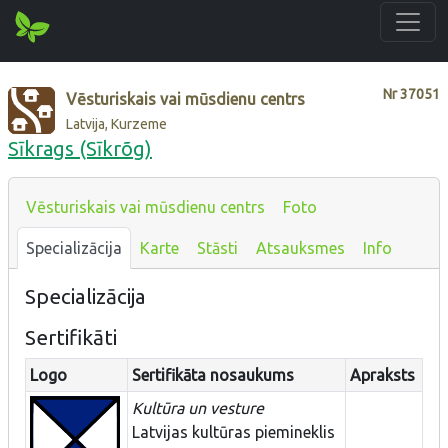
Nr
37051
Vēsturiskais vai mūsdienu centrs
Latvija, Kurzeme
Sīkrags (Sīkrõg)
Vēsturiskais vai mūsdienu centrs
Foto
Specializācija
Karte
Stāsti
Atsauksmes
Info
Specializācija
Sertifikāti
Logo
Sertifikāta nosaukums
Apraksts
Kultūra un vesture
Latvijas kultūras piemineklis