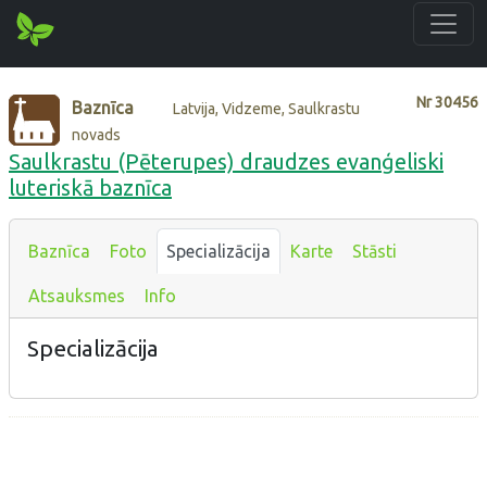
Nr
30456
Baznīca
Latvija, Vidzeme, Saulkrastu
novads
Saulkrastu (Pēterupes) draudzes evanģeliski
luteriskā baznīca
Baznīca
Foto
Specializācija
Karte
Stāsti
Atsauksmes
Info
Specializācija