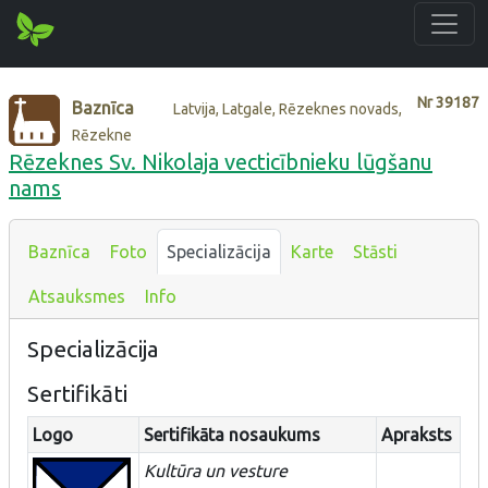
Nr
39187
Baznīca
Latvija, Latgale, Rēzeknes novads,
Rēzekne
Rēzeknes Sv. Nikolaja vecticībnieku lūgšanu
nams
Baznīca
Foto
Specializācija
Karte
Stāsti
Atsauksmes
Info
Specializācija
Sertifikāti
Logo
Sertifikāta nosaukums
Apraksts
Kultūra un vesture