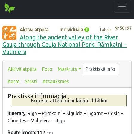
Nr
50197
Aktīvā atpūta
Individuāla
Latvija
Along the ancient valley of the River
Gauja through Gauja National Park: Rāmkalni –
Valmiera
Aktīvā atpūta
Foto
Maršruts
Praktiskā info
Karte
Stāsti
Atsauksmes
Praktiskā informācija
Kopējie attālumi
ar kājām
113
km
Itinerary:
Rīga – Rāmkalni – Sigulda – Līgatne – Cēsis –
Caunītes – Valmiera – Rīga
Route length:
112 km