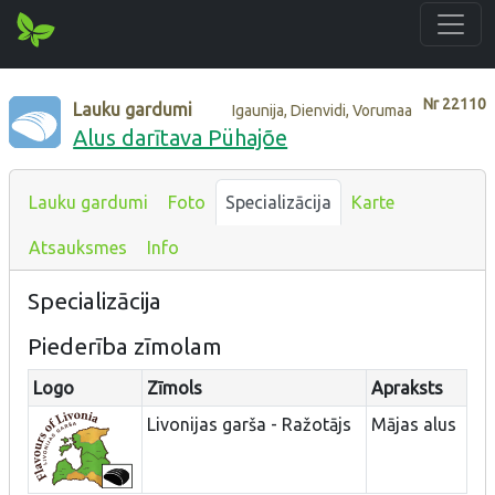
Nr
22110
Lauku gardumi
Igaunija, Dienvidi, Vorumaa
Alus darītava Pühajõe
Lauku gardumi
Foto
Specializācija
Karte
Atsauksmes
Info
Specializācija
Piederība zīmolam
Logo
Zīmols
Apraksts
Livonijas garša - Ražotājs
Mājas alus