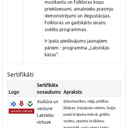
muzikantu un folkloras kopu
priekšnesumi, amatnieku prasmju
demonstrējumi un degustācijas.
Folkloras un gadskārtu ieražu
svētku programmas.
Ir īpašs piedāvājums jaunajiem
pāriem - programma „Latviskās
kāzas”.
Sertifikāti
Sertifikāta
Logo
nosaukums
Apraksts
Kultūra un
Ķilavmaizītes, nēģi, pildītas
vesture
līdakas, trejsīpolu sitenis, buļļa
pauti krējuma mērcē, grilēts
Latviešu
sivēns, cepetis brūkleņu
virtuve
marinādē, pašu cepta lauku