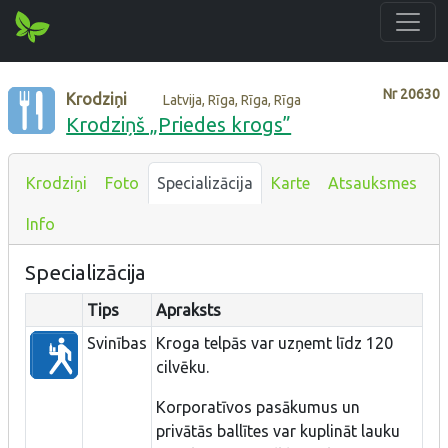
Nr
20630
Krodziņi
Latvija, Rīga, Rīga, Rīga
Krodziņš „Priedes krogs”
Krodziņi
Foto
Specializācija
Karte
Atsauksmes
Info
Specializācija
Tips
Apraksts
Svinības
Kroga telpās var uzņemt līdz 120
cilvēku.
Korporatīvos pasākumus un
privātās ballītes var kuplināt lauku