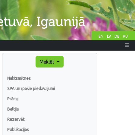
EN
LV
DE
RU
Meklēt
Naktsmītnes
SPA un īpašie piedāvājumi
Prāmji
Baltija
Rezervēt
Publikācijas