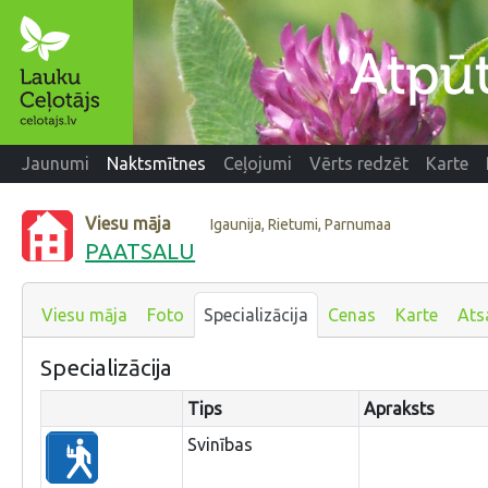
Jaunumi
Naktsmītnes
Ceļojumi
Vērts redzēt
Karte
Viesu māja
Igaunija, Rietumi, Parnumaa
PAATSALU
Viesu māja
Foto
Specializācija
Cenas
Karte
Ats
Specializācija
Tips
Apraksts
Svinības