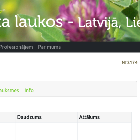
Profesionāļiem
Par mums
Nr
2174
auksmes
Info
Daudzums
Attālums