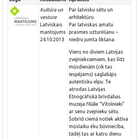
Kultūra un
Par latvisku sētu un
vesture
arhitektūru.
Latviskais
Par latviskas amatu
mantojums
prasmes uzturēšanu –
24.10.2013
niedru jumta likšana.
Viens no diviem Latvijas
zvejniekciemiem, kas līdz
mūsdienām (cik tas
iespējams) saglabājis
autentisku elpu. Te
atrodas Latvijas
Etnogrāfiskā brīvdabas
muzeja filiāle “Vītolnieki”
ar senu zvejnieku sētu.
Šobrīd ciemā notiek aktīva
mūslaiku ēku būvniecība,
tādēļ tas ar katru dienu