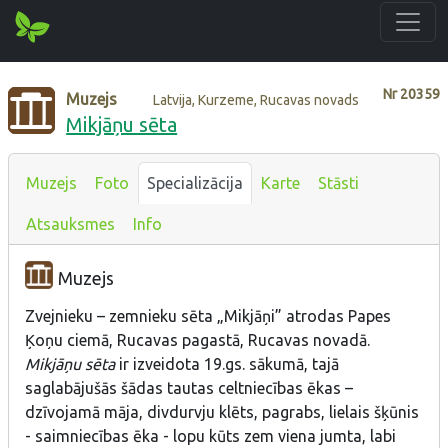
Nr
20359
Muzejs
Latvija, Kurzeme, Rucavas novads
Mikjāņu sēta
Muzejs
Foto
Specializācija
Karte
Stāsti
Atsauksmes
Info
Muzejs
Zvejnieku – zemnieku sēta „Mikjāņi” atrodas Papes
Ķoņu ciemā, Rucavas pagastā, Rucavas novadā.
Mikjāņu sēta
ir izveidota 19.gs. sākumā, tajā
saglabājušās šādas tautas celtniecības ēkas –
dzīvojamā māja, divdurvju klēts, pagrabs, lielais šķūnis
- saimniecības ēka - lopu kūts zem viena jumta, labi