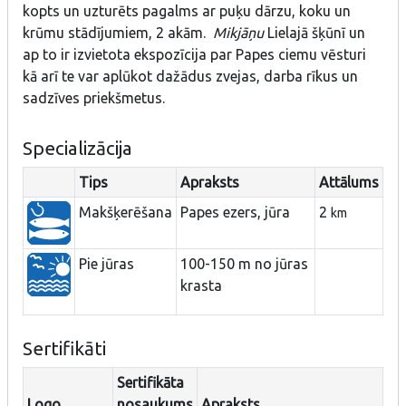
kopts un uzturēts pagalms ar puķu dārzu, koku un
krūmu stādījumiem, 2 akām.
Mikjāņu
Lielajā šķūnī un
ap to ir izvietota ekspozīcija par Papes ciemu vēsturi
kā arī te var aplūkot dažādus zvejas, darba rīkus un
sadzīves priekšmetus.
Specializācija
Tips
Apraksts
Attālums
Makšķerēšana
Papes ezers, jūra
2
km
Pie jūras
100-150 m no jūras
krasta
Sertifikāti
Sertifikāta
Logo
nosaukums
Apraksts