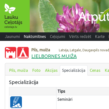
Jaunumi
Naktsmītnes
Ceļojumi
Vērts redzēt
Karte
Pils, muiža
Latvija, Latgale, Daugavpils nova
LIELBORNES MUIŽA
Pils, muiža
Foto
Akcijas
Specializācija
Cenas
Ka
Specializācija
Tips
Semināri