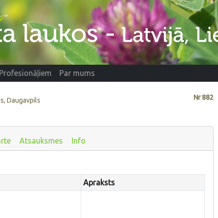
Profesionāļiem
Par mums
Nr
882
ds, Daugavpils
rte
Atsauksmes
Info
Apraksts