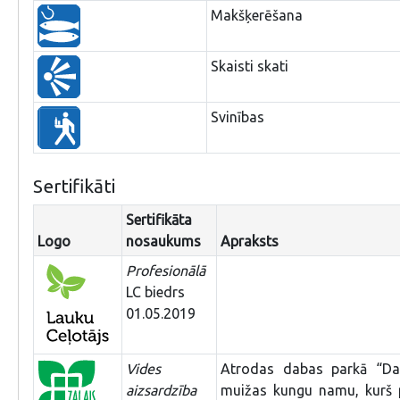
Makšķerēšana
Skaisti skati
Svinības
Sertifikāti
Sertifikāta
Logo
nosaukums
Apraksts
Profesionālā
LC biedrs
01.05.2019
Vides
Atrodas dabas parkā “Daug
aizsardzība
muižas kungu namu, kurš p