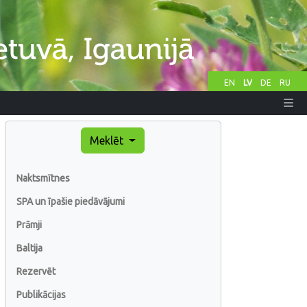
EN
LV
DE
RU
Meklēt
Naktsmītnes
SPA un īpašie piedāvājumi
Prāmji
Baltija
Rezervēt
Publikācijas