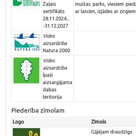
Zaļais
muižas parks, viesiem piedā
sertifikāts
ar laivām, izjādes ar zirgiem
28.11.2024...
-31.12.2027
Vides
aizsardzība
Natura 2000
Vides
aizsardzība
Īpaši
aizsargājama
dabas
teritorija
Piederība zīmolam
Logo
Zīmols
Gājējam draudzīgs