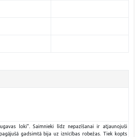
avas loki”. Saimnieki līdz nepazīšanai ir atjaunojuši
agājušā gadsimtā bija uz iznīcības robežas. Tiek kopts