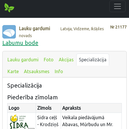
Nr
21177
Lauku gardumi
Latvija, Vidzeme, Ikšķiles
novads
Labumu bode
Lauku gardumi
Foto
Akcijas
Specializācija
Karte
Atsauksmes
Info
Specializācija
Piederība zīmolam
Logo
Zīmols
Apraksts
Sidra ceļš
Veikala piedāvājumā
- Krodziņš
Abavas, Mūrbudu un Mr.