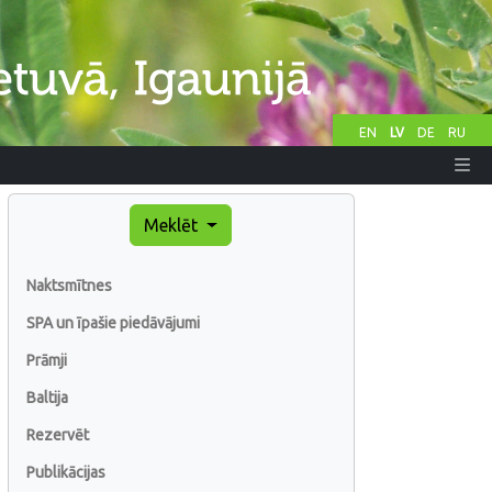
EN
LV
DE
RU
Meklēt
Naktsmītnes
SPA un īpašie piedāvājumi
Prāmji
Baltija
Rezervēt
Publikācijas