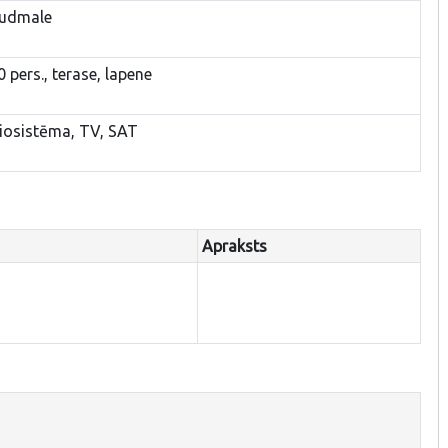
ludmale
0 pers., terase, lapene
diosistēma, TV, SAT
Apraksts