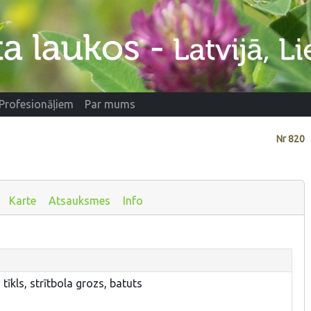
Profesionāļiem
Par mums
Nr
820
Karte
Atsauksmes
Info
tīkls, strītbola grozs, batuts