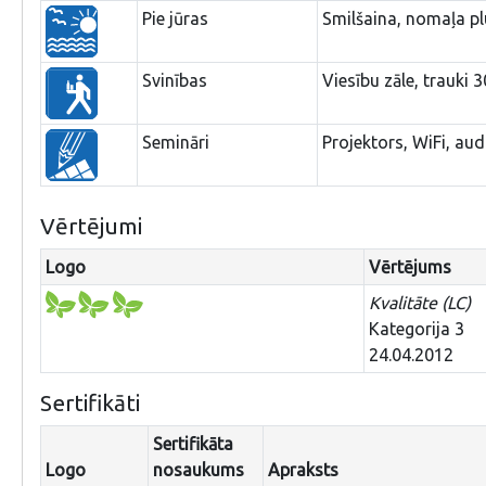
Pie jūras
Smilšaina, nomaļa p
Svinības
Viesību zāle, trauki 3
Semināri
Projektors, WiFi, au
Vērtējumi
Logo
Vērtējums
Kvalitāte (LC)
Kategorija 3
24.04.2012
Sertifikāti
Sertifikāta
Logo
nosaukums
Apraksts