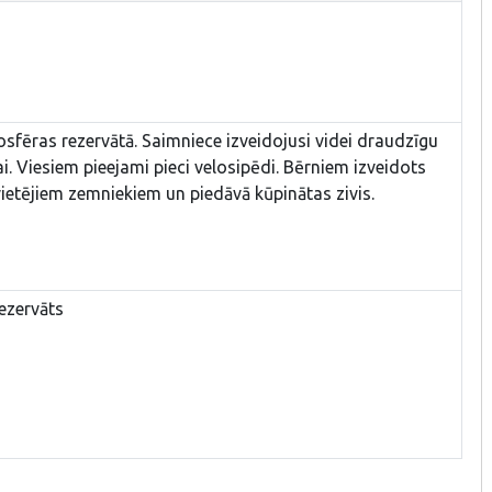
fēras rezervātā. Saimniece izveidojusi videi draudzīgu
ai. Viesiem pieejami pieci velosipēdi. Bērniem izveidots
vietējiem zemniekiem un piedāvā kūpinātas zivis.
ezervāts