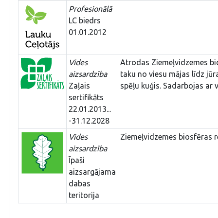
Profesionālā
LC biedrs
01.01.2012
Vides
Atrodas Ziemeļvidzemes bios
aizsardzība
taku no viesu mājas līdz jūr
Zaļais
spēļu kuģis. Sadarbojas ar 
sertifikāts
22.01.2013...
-31.12.2028
Vides
Ziemeļvidzemes biosfēras r
aizsardzība
Īpaši
aizsargājama
dabas
teritorija