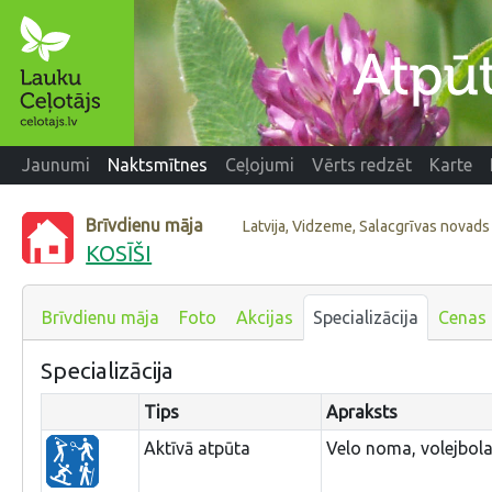
Jaunumi
Naktsmītnes
Ceļojumi
Vērts redzēt
Karte
Brīvdienu māja
Latvija, Vidzeme, Salacgrīvas novads
KOSĪŠI
Brīvdienu māja
Foto
Akcijas
Specializācija
Cenas
Specializācija
Tips
Apraksts
Aktīvā atpūta
Velo noma, volejbola 