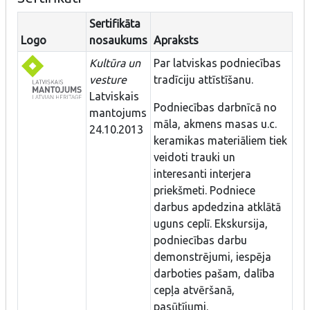
Sertifikāta
Logo
nosaukums
Apraksts
Kultūra un
Par latviskas podniecības
vesture
tradīciju attīstīšanu.
Latviskais
Podniecības darbnīcā no
mantojums
māla, akmens masas u.c.
24.10.2013
keramikas materiāliem tiek
veidoti trauki un
interesanti interjera
priekšmeti. Podniece
darbus apdedzina atklātā
uguns ceplī. Ekskursija,
podniecības darbu
demonstrējumi, iespēja
darboties pašam, dalība
cepļa atvēršanā,
pasūtījumi.