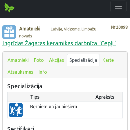
Nr
20098
Amatnieki
Latvija, Vidzeme, Limbažu
novads
Ingrīdas Žagatas keramikas darbnīca "Cepļi"
Amatnieki
Foto
Akcijas
Specializācija
Karte
Atsauksmes
Info
Specializācija
Tips
Apraksts
Bērniem un jauniešiem
Sertifikāti