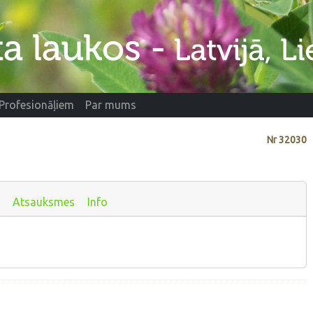
Profesionāļiem
Par mums
Nr
32030
Atsauksmes
Info