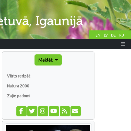
EN
LV
DE
RU
Meklēt
Vērts redzēt
Natura 2000
Zaļie padomi