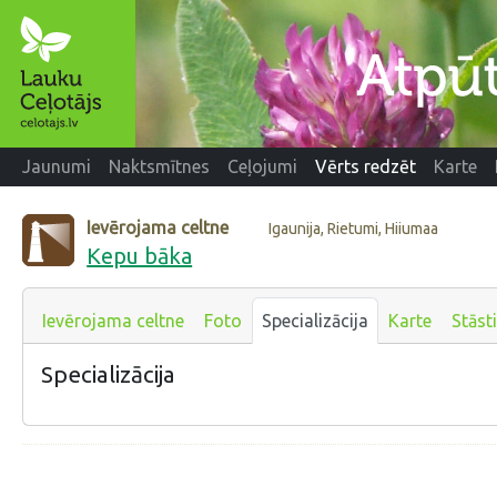
Jaunumi
Naktsmītnes
Ceļojumi
Vērts redzēt
Karte
Ievērojama celtne
Igaunija, Rietumi, Hiiumaa
Kepu bāka
Ievērojama celtne
Foto
Specializācija
Karte
Stāsti
Specializācija